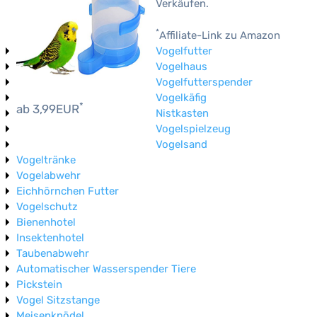
Verkäufen.
*
Affiliate-Link zu Amazon
Vogelfutter
Vogelhaus
Vogelfutterspender
Vogelkäfig
*
ab 3,99EUR
Nistkasten
Vogelspielzeug
Vogelsand
Vogeltränke
Vogelabwehr
Eichhörnchen Futter
Vogelschutz
Bienenhotel
Insektenhotel
Taubenabwehr
Automatischer Wasserspender Tiere
Pickstein
Vogel Sitzstange
Meisenknödel