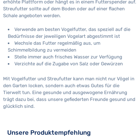
erhöhte Plattform oder hängt es in einem Futterspender auf.
Streufutter sollte auf dem Boden oder auf einer flachen
Schale angeboten werden.
Verwende am besten Vogelfutter, das speziell auf die
Bedürfnisse der jeweiligen Vogelart abgestimmt ist
Wechsle das Futter regelmäßig aus, um
Schimmelbildung zu vermeiden
Stelle immer auch frisches Wasser zur Verfügung
Verzichte auf die Zugabe von Salz oder Gewürzen
Mit Vogelfutter und Streufutter kann man nicht nur Vögel in
den Garten locken, sondern auch etwas Gutes für die
Tierwelt tun. Eine gesunde und ausgewogene Ernährung
trägt dazu bei, dass unsere gefiederten Freunde gesund und
glücklich sind.
Unsere Produktempfehlung