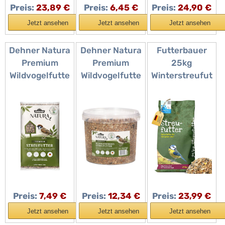
Preis:
23,89 €
Preis:
6,45 €
Preis:
24,90 €
Jetzt ansehen
Jetzt ansehen
Jetzt ansehen
Dehner Natura
Dehner Natura
Futterbauer
Premium
Premium
25kg
Wildvogelfutte
Wildvogelfutte
Winterstreufut
r, Streufutter,
r, Streufutter
ter für Vögel,
Ganzjahresfutt
schalenfrei,
Premium
er proteinreich
Ganzjahresfutt
Wildvogelfutte
/ energiereich,
er proteinreich
r für den
hochwertiges
/ energiereich,
Winter,
Vogelfutter für
hochwertiges
Energiereiches
Wildvögel, 2.5
Vogelfutter für
Streufutter für
kg
Wildvögel, 3.6
Wildvögel
kg
Preis:
7,49 €
Preis:
12,34 €
Preis:
23,99 €
Jetzt ansehen
Jetzt ansehen
Jetzt ansehen