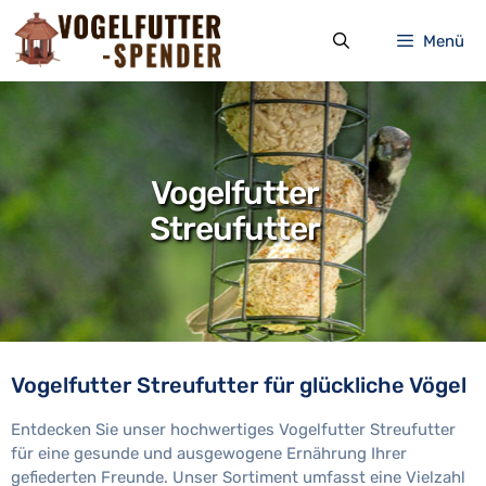
Zum
Inhalt
Menü
springen
Vogelfutter
Streufutter
Vogelfutter Streufutter für glückliche Vögel
Entdecken Sie unser hochwertiges Vogelfutter Streufutter
für eine gesunde und ausgewogene Ernährung Ihrer
gefiederten Freunde. Unser Sortiment umfasst eine Vielzahl