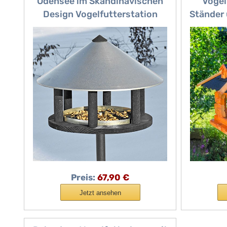
Odensee im Skandinavischen
Vogel
Design Vogelfutterstation
Ständer
Vogelhäuschen Gartenvögel
Verschi
Singvögel Wildvögel füttern
Futte
Vogelbeobachtung
Bitumend
Vogelfutterhaus
Preis:
67,90 €
Jetzt ansehen