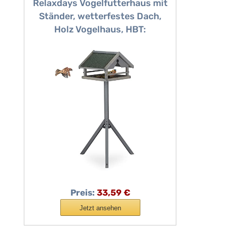
Relaxdays Vogelfutterhaus mit
Ständer, wetterfestes Dach,
Holz Vogelhaus, HBT:
120x62x55 cm, Futterhaus
Wildvögel, grau
Preis:
33,59 €
Jetzt ansehen