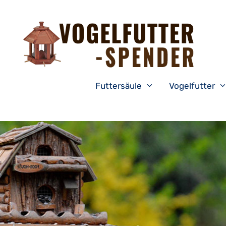
Zum
Inhalt
springen
Futtersäule
Vogelfutter