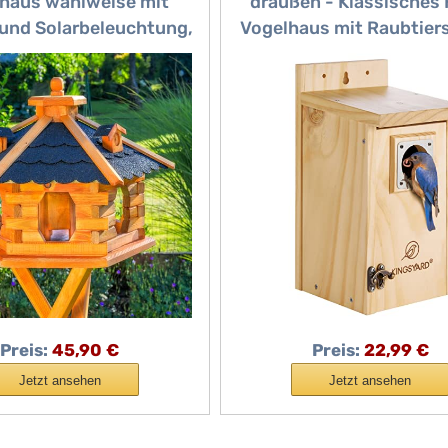
haus wahlweise mit
draußen - Klassisches 
 und Solarbeleuchtung,
Vogelhaus mit Raubtier
edene Größen L - XXL,
für Blaukehlchen,
rsilo, wetterfestes
Haubenmeisen, Meise
ach (Größe Standard L,
nistende Vögel, Ho
schwarz)
Preis:
45,90 €
Preis:
22,99 €
Jetzt ansehen
Jetzt ansehen