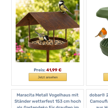
Vogelhäuschen I Terrasse I
für
Vogelfutterstation I
Rattens
Vogelfutterstation I Bird Feeder
Gart
Preis:
41,99 €
Jetzt ansehen
Maracita Metall Vogelhaus mit
dobar® 2
Ständer wetterfest 153 cm hoch
Camoufla
als Gartendeko für draußen im
aus H