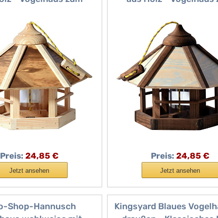
 - inkl. Futtersilo -
Hängen - inkl. Futters
 Vogelvilla - 35 x 35 x
Kompakte Vogelvilla - 35
m - Natur-Geflammt
29 cm - Braun-Beige-
Preis:
24,85 €
Preis:
24,85 €
Jetzt ansehen
Jetzt ansehen
o-Shop-Hannusch
Kingsyard Blaues Vogelh