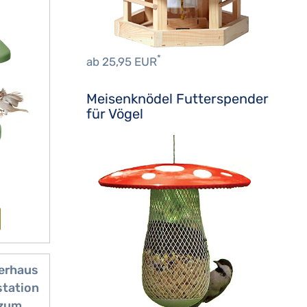
lo
us für
bei
*
ab 25,95 EUR
Meisenknödel Futterspender
für Vögel
erhaus
station
 zum