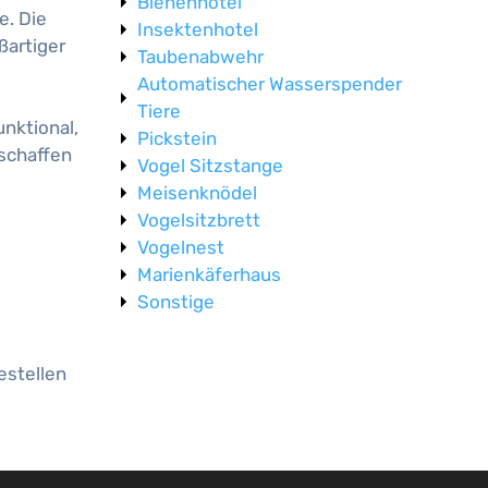
Bienenhotel
e. Die
Insektenhotel
ßartiger
Taubenabwehr
Automatischer Wasserspender
Tiere
unktional,
Pickstein
 schaffen
Vogel Sitzstange
Meisenknödel
Vogelsitzbrett
Vogelnest
Marienkäferhaus
Sonstige
estellen