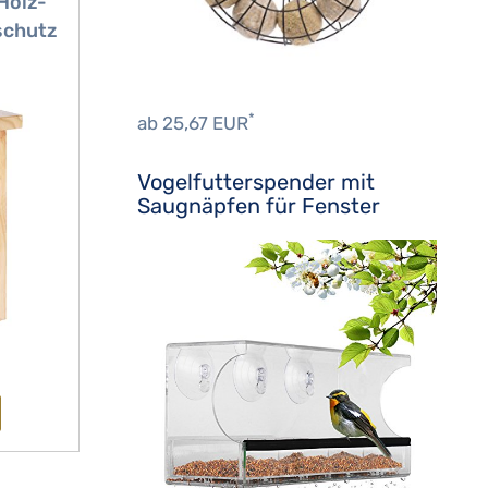
Holz-
schutz
n und
lz
*
ab 25,67 EUR
Vogelfutterspender mit
Saugnäpfen für Fenster