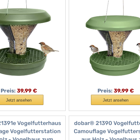
 Vögel - Futtersilo
für Vögel - Futtersi
icher - Vogelhaus für
Rattensicher - Vogelha
en & Balkon - Grün
Garten & Balkon - Sal
Preis:
39,99 €
Preis:
39,99 €
Jetzt ansehen
Jetzt ansehen
1391e Vogelfutterhaus
dobar® 21390 Vogelfutt
ge Vogelfutterstation
Camouflage Vogelfutter
olz - Vogelhaus zum
aus Holz - Vogelhaus