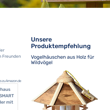
Unsere
Produktempfehlung
der
en Freunden
Vogelhäuschen aus Holz für
Wildvögel
nks zu Amazon.de
rhaus
 SMART
der mit
tation