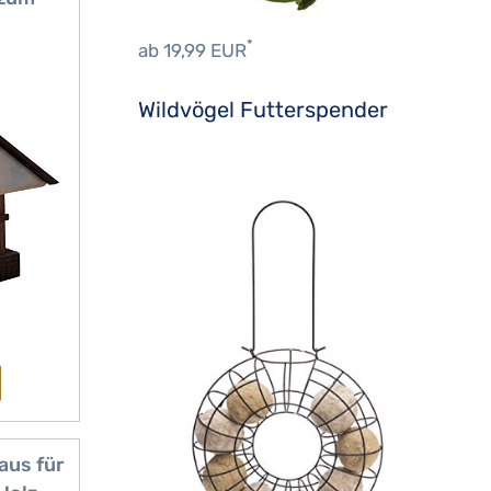
ilo -
*
ab 19,99 EUR
 x 35 x
Grau
Wildvögel Futterspender
aus für