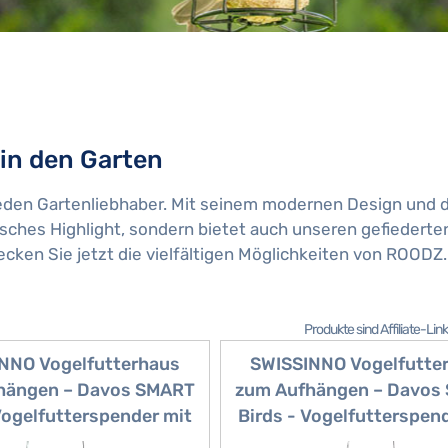
in den Garten
jeden Gartenliebhaber. Mit seinem modernen Design und 
tisches Highlight, sondern bietet auch unseren gefiedert
cken Sie jetzt die vielfältigen Möglichkeiten von ROODZ.
Produkte sind Affiliate-Li
NNO Vogelfutterhaus
SWISSINNO Vogelfutte
hängen – Davos SMART
zum Aufhängen – Davos
Vogelfutterspender mit
Birds - Vogelfutterspen
schale - Futterstation
Auffangschale - Futters