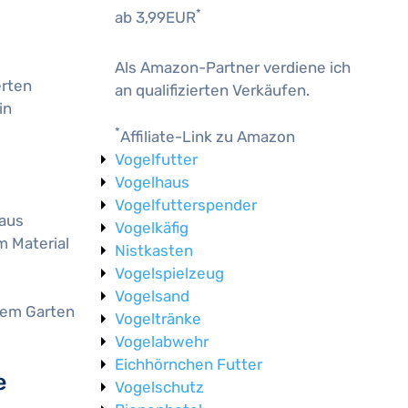
*
ab 3,99EUR
Als Amazon-Partner verdiene ich
erten
an qualifizierten Verkäufen.
in
*
Affiliate-Link zu Amazon
Vogelfutter
Vogelhaus
Vogelfutterspender
 aus
Vogelkäfig
m Material
Nistkasten
Vogelspielzeug
Vogelsand
hrem Garten
Vogeltränke
Vogelabwehr
Eichhörnchen Futter
e
Vogelschutz