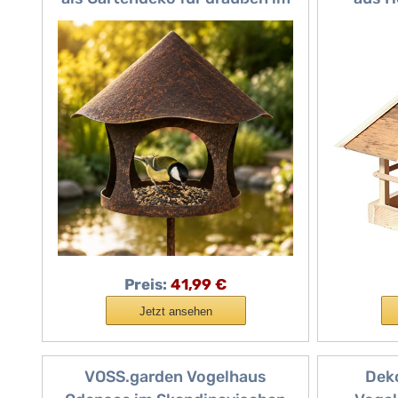
Garten I Vogelhaus I
Hängen
Vogelhäuschen I Terrasse I
Kompakte
Vogelfutterstation I
29 c
Vogelfutterstation I Bird Feeder
Preis:
41,99 €
Jetzt ansehen
VOSS.garden Vogelhaus
Dek