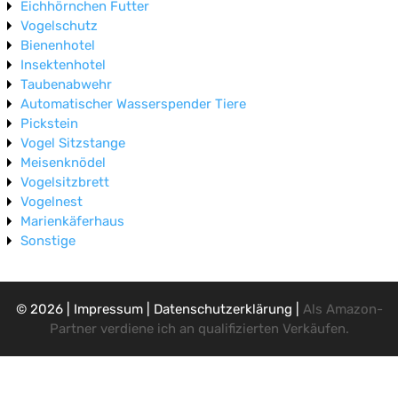
Eichhörnchen Futter
Vogelschutz
Bienenhotel
Insektenhotel
Taubenabwehr
Automatischer Wasserspender Tiere
Pickstein
Vogel Sitzstange
Meisenknödel
Vogelsitzbrett
Vogelnest
Marienkäferhaus
Sonstige
© 2026
|
Impressum
|
Datenschutzerklärung
|
Als Amazon-
Partner verdiene ich an qualifizierten Verkäufen.