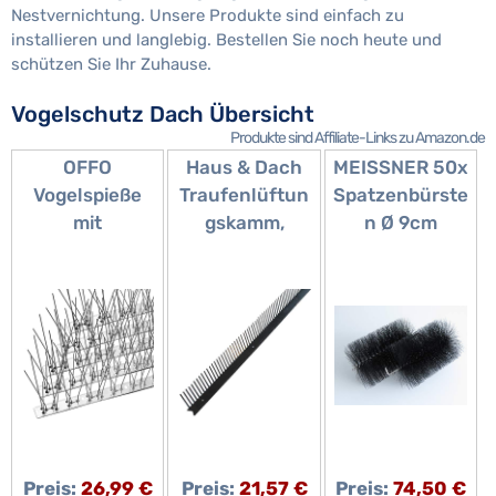
Nestvernichtung. Unsere Produkte sind einfach zu
installieren und langlebig. Bestellen Sie noch heute und
schützen Sie Ihr Zuhause.
Vogelschutz Dach Übersicht
Produkte sind Affiliate-Links zu Amazon.de
OFFO
Haus & Dach
MEISSNER 50x
Vogelspieße
Traufenlüftun
Spatzenbürste
mit
gskamm,
n Ø 9cm
Edelstahlsocke
Traufkamm,
Marderschutz,
l, Taubenspieße
Lüftungskamm
Nistschutz,
für Dächer und
, Vogelschutz,
Vogelabwehr,
Fenster,
PVC, 85 mm x
Spatzenabweh
Vogelabwehrsp
1,0 m,
r
ieße für
Anthrazit, 10
Krähen, kleine
Stück
Vögel,
Abdeckung 4,1
Preis:
26,99 €
Preis:
21,57 €
Preis:
74,50 €