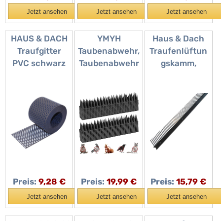
m
Jetzt ansehen
Jetzt ansehen
Jetzt ansehen
HAUS & DACH
YMYH
Haus & Dach
Traufgitter
Taubenabwehr,
Traufenlüftun
PVC schwarz
Taubenabwehr
gskamm,
anthrazit 100
Spikes 5,7m
Traufkamm,
mm / 5 m Rolle
Kunststoff 20
Lüftungskamm
Stück
, Vogelschutz,
PVC, 55 mm x
1,0 m,
Anthrazit, 10
Stück
Preis:
9,28 €
Preis:
19,99 €
Preis:
15,79 €
Jetzt ansehen
Jetzt ansehen
Jetzt ansehen