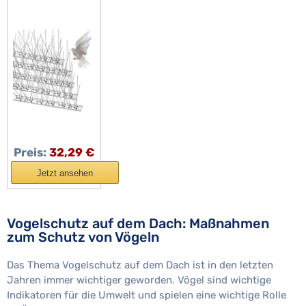
Meter
Edelstahl
Vogelabwehr,
Vogelabwehr
Spike (8,5m
/34 Stück)
Taubenspikes
für Balkon
Vogel
abschreckung
Preis:
32,29 €
Abwehr Gegen
Jetzt ansehen
tauben
Vogelschutz auf dem Dach: Maßnahmen
zum Schutz von Vögeln
Das Thema Vogelschutz auf dem Dach ist in den letzten
Jahren immer wichtiger geworden. Vögel sind wichtige
Indikatoren für die Umwelt und spielen eine wichtige Rolle