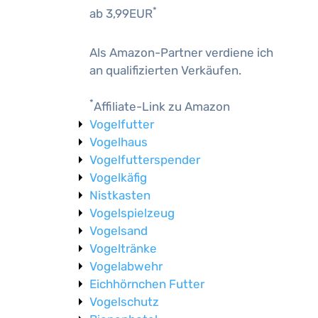
*
ab 3,99EUR
Als Amazon-Partner verdiene ich
an qualifizierten Verkäufen.
*
Affiliate-Link zu Amazon
Vogelfutter
Vogelhaus
Vogelfutterspender
Vogelkäfig
Nistkasten
Vogelspielzeug
Vogelsand
Vogeltränke
Vogelabwehr
Eichhörnchen Futter
Vogelschutz