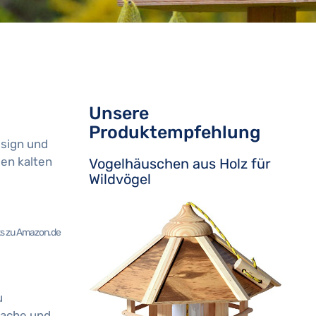
Unsere
Produktempfehlung
esign und
den kalten
Vogelhäuschen aus Holz für
Wildvögel
nks zu Amazon.de
u
nfache und