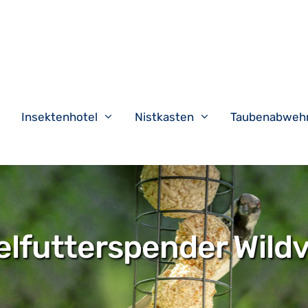
Insektenhotel
Nistkasten
Taubenabweh
lfutterspender Wild