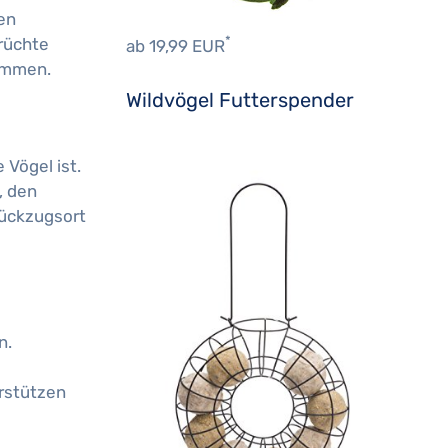
ben
*
rüchte
ab 19,99 EUR
kommen.
Wildvögel Futterspender
 Vögel ist.
, den
Rückzugsort
n.
rstützen