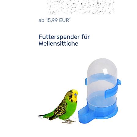
*
ab 15,99 EUR
Futterspender für
Wellensittiche