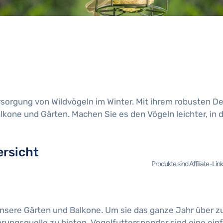
rsorgung von Wildvögeln im Winter. Mit ihrem robusten D
alkone und Gärten. Machen Sie es den Vögeln leichter, in 
ersicht
Produkte sind Affiliate-Li
unsere Gärten und Balkone. Um sie das ganze Jahr über z
ahrungsquelle zu bieten. Vogelfutterspender sind eine ei