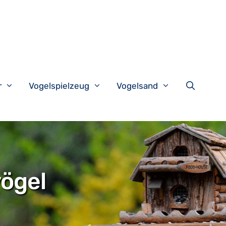
r
Vogelspielzeug
Vogelsand
vögel