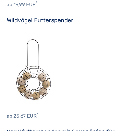
*
ab 19,99 EUR
Wildvögel Futterspender
*
ab 25,67 EUR