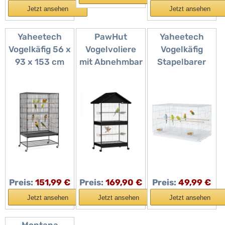
Jetzt ansehen
Jetzt ansehen
Trennwand, 71
x 38 x h 60,5
cm.
Yaheetech
PawHut
Yaheetech
Vogelkäfig 56 x
Vogelvoliere
Vogelkäfig
93 x 153 cm
mit Abnehmbar
Stapelbarer
mit 4
Trennwand für
Flugkäfig
Holzstangen
Kanarien 94 x
breiter käfige
und 360°-
70 x 158cm
mit extra viel
Rollen
Platz für
Papageien
Sittiche, Weiß
76 x 45,5 x
45,5 cm
Preis:
151,99 €
Preis:
169,90 €
Preis:
49,99 €
Jetzt ansehen
Jetzt ansehen
Jetzt ansehen