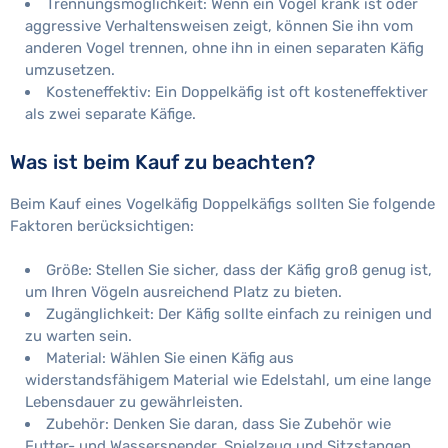
Trennungsmöglichkeit: Wenn ein Vogel krank ist oder
aggressive Verhaltensweisen zeigt, können Sie ihn vom
anderen Vogel trennen, ohne ihn in einen separaten Käfig
umzusetzen.
Kosteneffektiv: Ein Doppelkäfig ist oft kosteneffektiver
als zwei separate Käfige.
Was ist beim Kauf zu beachten?
Beim Kauf eines Vogelkäfig Doppelkäfigs sollten Sie folgende
Faktoren berücksichtigen:
Größe: Stellen Sie sicher, dass der Käfig groß genug ist,
um Ihren Vögeln ausreichend Platz zu bieten.
Zugänglichkeit: Der Käfig sollte einfach zu reinigen und
zu warten sein.
Material: Wählen Sie einen Käfig aus
widerstandsfähigem Material wie Edelstahl, um eine lange
Lebensdauer zu gewährleisten.
Zubehör: Denken Sie daran, dass Sie Zubehör wie
Futter- und Wasserspender, Spielzeug und Sitzstangen