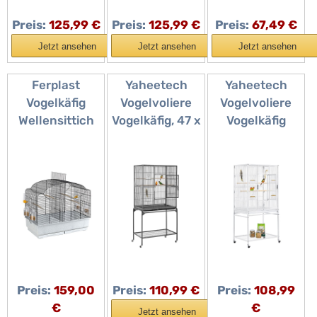
Schwarz
Geteilter
Preis:
125,99 €
Preis:
125,99 €
Preis:
67,49 €
Brutkäfig
Jetzt ansehen
Jetzt ansehen
Jetzt ansehen
Ferplast
Yaheetech
Yaheetech
Vogelkäfig
Vogelvoliere
Vogelvoliere
Wellensittich
Vogelkäfig, 47 x
Vogelkäfig
Käfig
81 x 160 cm,
Voliere
Exotenkäfig,
mit 4 Rollen,
Vogelhaus mit
inkl.
Schwarz
Rollen für
Vogelspielzeug
Nymphensittic
, Vogel-
he, Papageien,
Futternapf,
Weiß
Vogel-
Sitzstangen,
Geeignet
Preis:
159,00
Preis:
110,99 €
Preis:
108,99
Brutperiode
€
€
Jetzt ansehen
mit